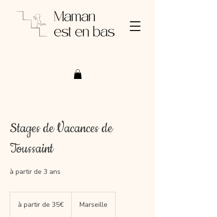
Stages de Vacances de
Toussaint
à partir de 3 ans
à
partir
à partir de 35€
Marseille
de
35€