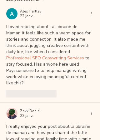
« La vocation c’est avoir pour métier sa passion »
Stendhal
Alex Hartley
22 janv.
I loved reading about La Librairie de 
Maman it feels like such a warm space for 
stories and connection. It also made me 
think about juggling creative content with 
daily life, like when I considered 
Professional SEO Copywriting Services
 to 
stay focused. Has anyone here used 
PayssomeoneTo to help manage writing 
work while enjoying meaningful content 
like this?
J'aime
Répondre
Zakk Daniel
22 janv.
I really enjoyed your post about la librairie 
de maman and how you shared the little 
joys of reading and family time with simple 